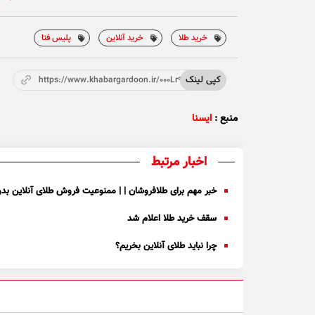
خرید طلا
خرید آنلاین
پلیس فتا
کپی لینک
https://www.khabargardoon.ir/000Lr9
منبع :
ایسنا
اخبار مرتبط
خبر مهم برای طلافروشان | | ممنوعیت فروش طلای آنلاین بد
سقف خرید طلا اعلام شد
چرا نباید طلای آنلاین بخریم؟