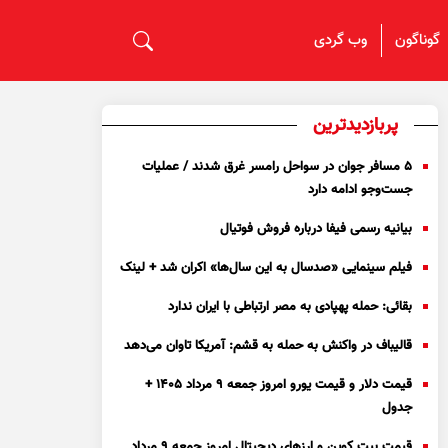
گوناگون
وب گردی
پربازدیدترین
۵ مسافر جوان در سواحل رامسر غرق شدند / عملیات
جست‌و‌جو ادامه دارد
بیانیه رسمی فیفا درباره فروش فوتیال
فیلم سینمایی «صدسال به این سال‌ها» اکران شد + لینک
بقائی: حمله پهپادی به مصر ارتباطی با ایران ندارد
قالیباف در واکنش به حمله به قشم: آمریکا تاوان می‌دهد
قیمت دلار و قیمت یورو امروز جمعه ۹ مرداد ۱۴۰۵ +
جدول
قیمت بیت کوین و ارز‌های دیجیتال امروز جمعه ۹ مرداد