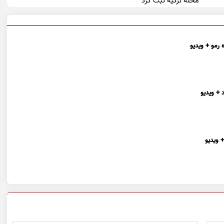
محله ترکیه ثبت کرد
 رمو + ویدیو
 + ویدیو