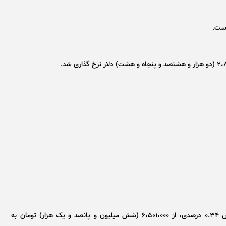
است.
قیمت طلا کاهش یافت. هر گرم طلا ۱۸ عیار امروز با کاهش ۰.۳۴ درصدی، از ۶،۵۰۱،۰۰۰ (شش میلیون و پانصد و یک هزار) تومان به