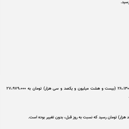
هر مثقال طلا ۱۸ عیار امروز با کاهش ۰.۵۳ درصدی، از ۲۸،۱۳۰،۰۰۰ (بیست و هشت میلیون و یکصد و سی هزار) تومان به ۲۷،۹۷۹،۰۰۰