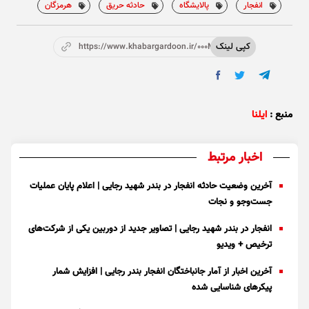
انفجار
پالایشگاه
حادثه حریق
هرمزگان
کپی لینک
https://www.khabargardoon.ir/000MwN
منبع :
ایلنا
اخبار مرتبط
آخرین وضعیت حادثه انفجار در بندر شهید رجایی | اعلام پایان عملیات
جست‌و‌جو و نجات
انفجار در بندر شهید رجایی | تصاویر جدید از دوربین یکی از شرکت‌های
ترخیص + ویدیو
آخرین اخبار از آمار جانباختگان انفجار بندر رجایی | افزایش شمار
پیکر‌های شناسایی شده