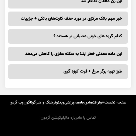
این زن دهقان فداکار شد
خبر مهم بانک مرکزی در مورد حذف کارت‌های بانکی + جزییات
کدام گروه های خونی عصبانی تر هستند ؟
این ماده معدنی خطر ابتلا به سکته مغزی را کاهش می‌دهد
طرز تهیه برگر مرغ + فوت کوزه گری
صفحه نخست
اخبار
اقتصادی
جامعه
ورزشی
ویدئو
فرهنگ و هنر
گوناگون
وب گردی
تماس با ما
درباره ما
اپلیکیشن گردون