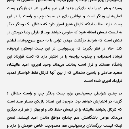
پرسپولیس برای فصل آینده با تیوی بیفوما و محمدامین کاظمیان به توافق
رسیده و هر دو را باید بازیکن جدید این تیم بدانیم. هر دو بازیکن پست
اصلی‌شان وینگر است و توانایی بازی در سمت چپ و راست را در این
پست دارند. جالب اینکه کارتال هنوز اصرار دارد که حداقل یک وینگر دیگر
به لیست تیمش اضافه شود که خارجی خواهد بود. از طرفی رضا درویش در
تلاش است که شرایط بازگشت مهدی ترابی را به جمع سرخ‌پوشان فراهم
کند. حالا در نظر بگیرید که پرسپولیس در این پست اوستون ارونوف،
فرشاد احمدزاده و یعقوب براجعه را در اختیار دارد که تحت قرارداد این
باشگاه هستند و قرار است بمانند. می‌ماند وحید امیری، امید عالیشاه،
سعید صادقی و یاسین سلمانی که از بین آنها کارتال فقط خواستار تمدید
قرارداد امیری شده است.
در چنین شرایطی پرسپولیس برای پست وینگر چپ و راست حداقل ۶
گزینه در اختیارش خواهد بود. باوجود این تعداد بازیکن بسیار بعید است
که کارتال بخواهد عالیشاه را در تیمش حفظ کند و او بهتر از هر فرد دیگری
می‌داند عوامل باشگاهش هم چندان موافق ماندن امید نیستند. ضمن
اینکه لیست بزرگسالان پرسپولیس هم محدودیت خاص خودش را دارد و