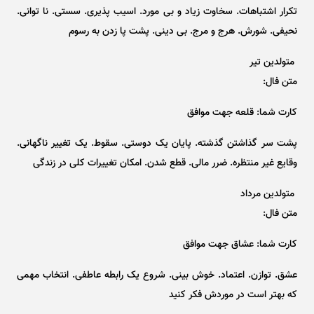
تکرار اشتباهات. سخاوت زیاد و بی مورد. اسیب پذیری. سستی. نا توانی.
نحیفی. شورش. هرج و مرج. بی دینی. پشت پا زدن به رسوم
متولدین تیر
متن فال:
کارت شما: قلعه جهت موافق
پشت سر گذاشتن گذشته. پایان یک دوستی. سقوط. یک تغییر ناگهانی.
وقایع غیر منتظره. ضرر مالی. قطع شدن. امکان تغییرات کلی در زندگی
متولدین مرداد
متن فال:
کارت شما: عشاق جهت موافق
عشق. توازن. اعتماد. خوش بینی. شروع یک رابطه عاطفی. انتخاب مهمی
که بهتر است در موردش فکر کنید