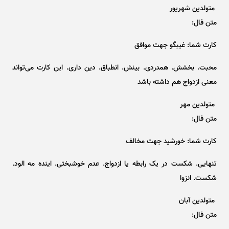
متولدین شهریور
متن فال:
کارت شما: غیبگو جهت موافق
محبت. بخشش. همدردی. بینش. انطباق. دین داری. این کارت می‌تواند
معنی ازدواج هم داشته باشد
متولدین مهر
متن فال:
کارت شما: خورشید جهت مخالف
تنهایی. شکست در یک رابطه یا ازدواج. عدم خوشبختی. اینده مه الود.
شکست. انزوا
متولدین آبان
متن فال: