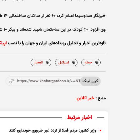
خبرنگار صداوسیما اعلام کرد: ۶۰ نفر از ساکنان ساختمانی ۱۴ طبقه در پی حمله اسر ائیل در شهرک شهید چمران تهران به شهادت رسیده‌اند.
وی افزود: ۲۰ کودک در این ساختمان شهید شده‌اند و پیکر ۱۰ شهید زیر آوار است. برخی از این شهدا نوزاد‌های ۶ ماهه و ۹ ماهه هستند.
تازه‌ترین اخبار و تحلیل‌ رویدادهای ایران و جهان را با نصب
اپیل
حمله
اسرائیل
انفجار
کپی لینک
https://www.khabargardoon.ir/000NTs
منبع :
خبر آنلاین
اخبار مرتبط
وزیر کشور: مردم فعلا از تردد غیر ضروری خودداری کنند