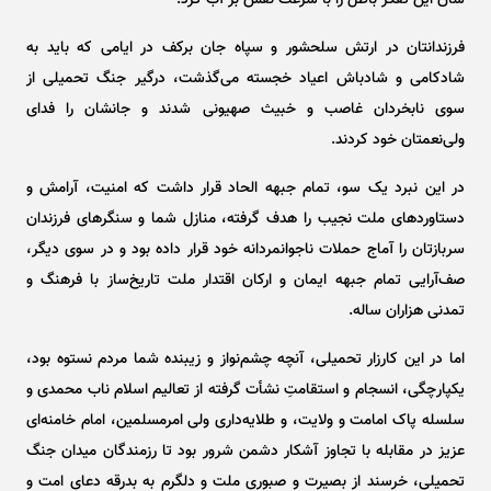
شان این تفکر باطل را با سرعت نقش بر آب کرد.
فرزندانتان در ارتش سلحشور و سپاه جان برکف در ایامی که باید به
شادکامی و شادباش اعیاد خجسته می‌گذشت، درگیر جنگ تحمیلی از
سوی نابخردان غاصب و خبیث صهیونی شدند و جانشان را فدای
ولی‌نعمتان خود کردند.
در این نبرد یک سو، تمام جبهه الحاد قرار داشت که امنیت، آرامش و
دستاورد‌های ملت نجیب را هدف گرفته، منازل شما و سنگر‌های فرزندان
سربازتان را آماج حملات ناجوانمردانه خود قرار داده بود و در سوی دیگر،
صف‌آرایی تمام جبهه ایمان و ارکان اقتدار ملت تاریخ‌ساز با فرهنگ و
تمدنی هزاران ساله.
اما در این کارزار تحمیلی، آنچه چشم‌نواز و زیبنده شما مردم نستوه بود،
یکپارچگی، انسجام و استقامتِ نشأت گرفته از تعالیم اسلام ناب محمدی و
سلسله پاک امامت و ولایت، و طلایه‌داری ولی امرمسلمین، امام خامنه‌ای
عزیز در مقابله با تجاوز آشکار دشمن شرور بود تا رزمندگان میدان جنگ
تحمیلی، خرسند از بصیرت و صبوری ملت و دلگرم به بدرقه دعای امت و