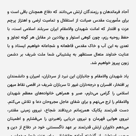
آحاد فرماندهان و رزمندگان ارتش می‌دانند که دفاع همچنان باقی است و
برای مأموریت مقدس صیانت از استقلال و تمامیت ارضی و اهتزاز پرچم
عزت و اقتدار که امانت شهیدان والامقام ایران سربلند اسلامی است، با
حفظ روحیه رزم، چون کوهی استوار و پولادین در مقابل هر گونه تجاوز و
تعدی به این آب و خاک مقدس قاطعانه و شجاعانه خواهیم ایستاد و با
عنایت خداوند متعال مستظهر به پشتیبانی شما ملت شریف بر دشمن
زبون پیروز خواهیم شد.
یاد شهیدان والامقام و جانبازان این نبرد از سرداران، امیران و دانشمندان
پر افتخار، افسران و درجه‌داران غیور تا سربازان شریف در اقصی نقاط میهن
اسلامی را گرامی می‌دارم، صبر و همراهی خانواده‌های معظم شهیدان
والامقام را ارج می‌نهم و برای شفای عاجل مجروحان دعا و تلاش می‌کنم.
دست قدرتمند یکایک همرزمانم درپدافند شجاع، نیروی زمینی مقتدر،
نیروی هوایی قهرمان و نیروی دریایی راهبردی را می‌فشارم و اطمینان
می‌دهم دلاوران ارتش قدرتمند بر عهد ناگسستنی خود در دفاع از دین و