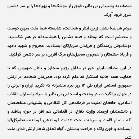
متصف به پشتیبانی بی نظیر، فوجی از موشک‌ها و پهپاد‌ها را بر سر دشمن
شرور فرود آورند.
مردم شریف! نشان زرین ایثار و شجاعت، شایسته شما ملت میهن دوست
و محتشم است که توطئه و فتنه دشمن را هوشمندانه در هم شکستید،
دوشادوش رزمندگان و فرزندان سربازتان ایستادید، مجروح و شهید دادید
و فریاد خشمتان را همچون سجیل‌های مرگ آفرین، بر سر دشمن کوفتید.
در این مصاف نابرابرِ حق در مقابل رژیم متجاوز و باطل صهیونی که با
حمایت همه جانبه استکبار قد علم کرده بود، همرزمان شجاعم در ارتش
جمهوری اسلامی ایران طی ۱۲ روز نبرد مقتدرانه که تکریم ایران و ایرانی را
در جهان برانگیخت، در وحدت و انسجامی بی نظیر با سپاه پاسداران انقلاب
اسلامی، حافظان امنیت در فرماندهی کل انتظامی و پشتیبانی متخصصان
و دانشمندان ارجمند وزارت دفاع، در اقداماتی هم افزا در حوزه پدافند و
آفند، تمام قامت و سربلند، تحت هدایتِ فرماندهی فرمانده معظم‌کل‌قوا
ایستادند و خون پاک و جراحت بدنشان، گواه تحقق شعار ارتش فدای ملت
شد.