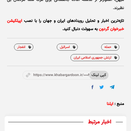
میهن، استوارتر از گذشته آماده جانفشانی برای عزت شما مردمان بی
نظیرند.
تازه‌ترین اخبار و تحلیل‌ رویدادهای ایران و جهان را با نصب
اپیلکیشن
خبرخوان گردون
به سهولت دنبال کنید.
حمله
اسرائیل
انفجار
ارتش جمهوری اسلامی ایران
کپی لینک
https://www.khabargardoon.ir/000NbL
منبع :
ایلنا
اخبار مرتبط