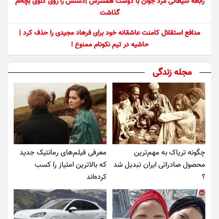
رابطه شیطانی مرد جوان با دوست همسرش |دستش را روی گلوی بچه‌ام
گذاشت
مدافع استقلال کامنت عاشقانه خود برای فرهاد مجیدی را حذف کرد |
حاشیه در تیم نکونام ممنوع !
مجله زندگی
چگونه تریاک به مهم‌ترین
معرفی فیلم‌های رمانتیک جدید
محصول صادراتی ایران تبدیل شد
که بالاترین امتیاز را کسب
؟
کرده‌اند