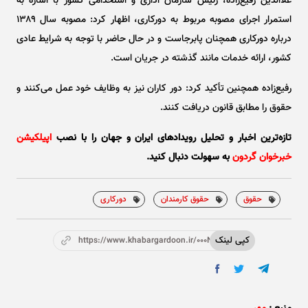
علاالدین رفیع‌زاده، رئیس سازمان اداری و استخدامی کشور با اشاره به
استمرار اجرای مصوبه مربوط به دورکاری، اظهار کرد: مصوبه سال ۱۳۸۹
درباره دورکاری همچنان پابرجاست و در حال حاضر با توجه به شرایط عادی
کشور، ارائه خدمات مانند گذشته در جریان است.
رفیع‌زاده همچنین تأکید کرد: دور کاران نیز به وظایف خود عمل می‌کنند و
حقوق را مطابق قانون دریافت کنند.
تازه‌ترین اخبار و تحلیل‌ رویدادهای ایران و جهان را با نصب
اپیلکیشن
خبرخوان گردون
به سهولت دنبال کنید.
حقوق
حقوق کارمندان
دورکاری
کپی لینک
https://www.khabargardoon.ir/000Nf5