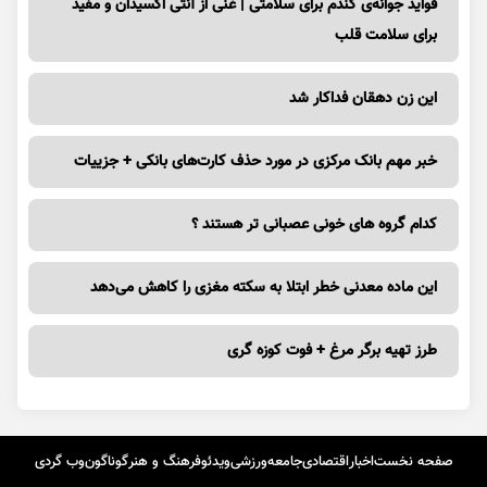
فواید جوانه‌ی گندم برای سلامتی | غنی از آنتی اکسیدان و مفید
برای سلامت قلب
این زن دهقان فداکار شد
خبر مهم بانک مرکزی در مورد حذف کارت‌های بانکی + جزییات
کدام گروه های خونی عصبانی تر هستند ؟
این ماده معدنی خطر ابتلا به سکته مغزی را کاهش می‌دهد
طرز تهیه برگر مرغ + فوت کوزه گری
صفحه نخست
اخبار
اقتصادی
جامعه
ورزشی
ویدئو
فرهنگ و هنر
گوناگون
وب گردی