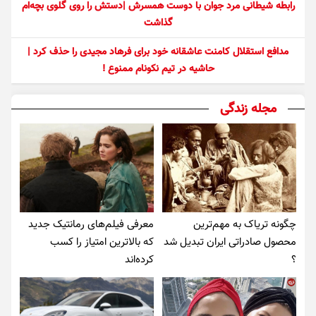
رابطه شیطانی مرد جوان با دوست همسرش |دستش را روی گلوی بچه‌ام
گذاشت
مدافع استقلال کامنت عاشقانه خود برای فرهاد مجیدی را حذف کرد |
حاشیه در تیم نکونام ممنوع !
مجله زندگی
چگونه تریاک به مهم‌ترین
معرفی فیلم‌های رمانتیک جدید
محصول صادراتی ایران تبدیل شد
که بالاترین امتیاز را کسب
؟
کرده‌اند