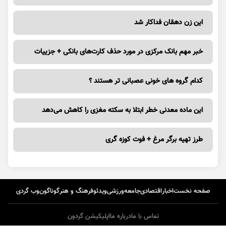
این زن دهقان فداکار شد
خبر مهم بانک مرکزی در مورد حذف کارت‌های بانکی + جزییات
کدام گروه های خونی عصبانی تر هستند ؟
این ماده معدنی خطر ابتلا به سکته مغزی را کاهش می‌دهد
طرز تهیه برگر مرغ + فوت کوزه گری
صفحه نخست
اخبار
اقتصادی
جامعه
ورزشی
ویدئو
فرهنگ و هنر
گوناگون
وب گردی
تماس با ما
درباره ما
اپلیکیشن گردون