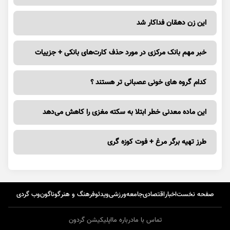
این زن دهقان فداکار شد
خبر مهم بانک مرکزی در مورد حذف کارت‌های بانکی + جزییات
کدام گروه های خونی عصبانی تر هستند ؟
این ماده معدنی خطر ابتلا به سکته مغزی را کاهش می‌دهد
طرز تهیه برگر مرغ + فوت کوزه گری
صفحه نخست
اخبار
اقتصادی
جامعه
ورزشی
ویدئو
فرهنگ و هنر
گوناگون
وب گردی
تماس با ما
درباره ما
اپلیکیشن گردون