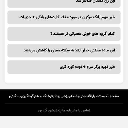
این زن دهقان فداکار شد
خبر مهم بانک مرکزی در مورد حذف کارت‌های بانکی + جزییات
کدام گروه های خونی عصبانی تر هستند ؟
این ماده معدنی خطر ابتلا به سکته مغزی را کاهش می‌دهد
طرز تهیه برگر مرغ + فوت کوزه گری
صفحه نخست
اخبار
اقتصادی
جامعه
ورزشی
ویدئو
فرهنگ و هنر
گوناگون
وب گردی
تماس با ما
درباره ما
اپلیکیشن گردون