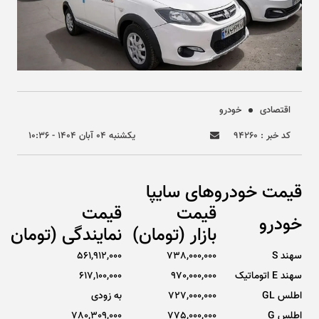
اقتصادی
خودرو
کد خبر : ۹۴۲۶۰
يکشنبه ۰۴ آبان ۱۴۰۴ - ۱۰:۳۶
قیمت خودروهای سایپا
قیمت
قیمت
خودرو
بازار (تومان)
نمایندگی (تومان)
سهند S
738,000,000
561,912,000
سهند E اتوماتیک
970,000,000
617,100,000
اطلس GL
727,000,000
به زودی
اطلس G
775,000,000
780,309,000