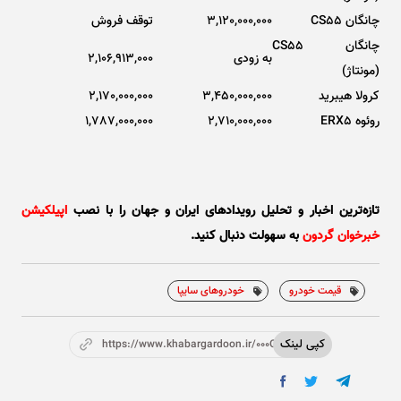
چانگان CS55
3,120,000,000
توقف فروش
چانگان CS55
به زودی
2,106,913,000
(مونتاژ)
کرولا هیبرید
3,450,000,000
2,170,000,000
روئوه ERX5
2,710,000,000
1,787,000,000
تازه‌ترین اخبار و تحلیل‌ رویدادهای ایران و جهان را با نصب
اپیلکیشن
خبرخوان گردون
به سهولت دنبال کنید.
قیمت خودرو
خودروهای سایپا
کپی لینک
https://www.khabargardoon.ir/000OWK