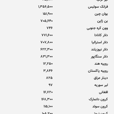
فرانک سوئیس
1,356,500
یوان چین
151,900
ین ژاپن
705,640
وون کره جنوبی
746
دلار کانادا
771,600
دلار استرالیا
707,800
دلار نیوزیلند
622,300
دلار سنگاپور
831,300
روپیه هند
12,250
روپیه پاکستان
3,846
دینار عراق
825
لیر سوریه
97
افغانی
16,720
کرون دانمارک
168,300
کرون سوئد
115,100
کرون نروژ
108,200