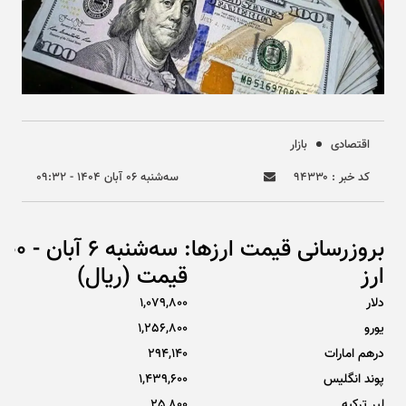
اقتصادی
بازار
کد خبر : ۹۴۳۳۰
سه‌شنبه ۰۶ آبان ۱۴۰۴ - ۰۹:۳۲
بروزرسانی قیمت ارزها: سه‌شنبه 6 آبان - 08:00
ارز
قیمت (ریال)
دلار
1,079,800
یورو
1,256,800
درهم امارات
294,140
پوند انگلیس
1,439,600
لیر ترکیه
25,800