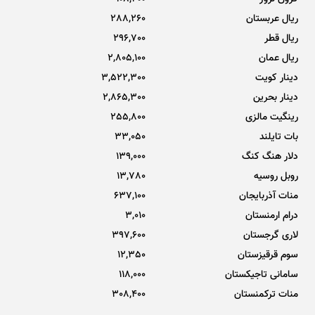
ریال عربستان
288,260
ریال قطر
296,700
ریال عمان
2,805,100
دینار کویت
3,522,300
دینار بحرین
2,865,300
رینگیت مالزی
255,800
بات تایلند
33,050
دلار هنگ کنگ
139,000
روبل روسیه
13,780
منات آذربایجان
637,100
درام ارمنستان
3,010
لاری گرجستان
397,600
سوم قرقیزستان
12,350
سامانی تاجیکستان
118,000
منات ترکمنستان
308,400