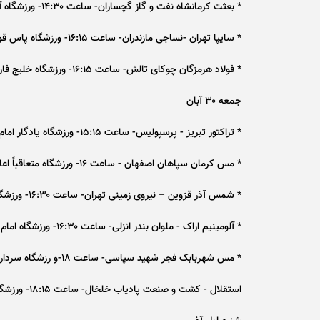
* بعثت کرمانشاه نفت و گاز گچساران- ساعت ۱۴:۳۰- ورزشگاه آزادی کرمانشاه
* سایپا تهران -نساجی مازندران- ساعت ۱۶:۱۵- ورزشگاه پاس قوامین تهران
* فولاد هرمزگان چوکای تالش- ساعت ۱۶:۱۵- ورزشگاه خلیج فارس بندرعباس
جمعه ۳۰ آبان
* تراکتور تبریز - پرسپولیس- ساعت ۱۵:۱۵- ورزشگاه یادگار امام تبریز
* مس کرمان سپاهان اصفهان - ساعت ۱۶- ورزشگاه متعاقباً اعلام می‌شود
* شمس آذر قزوین – نیروی زمینی تهران- ساعت ۱۶:۳۰- ورزشگاه سردارآزادگان قزوین
* آلومینیم اراک - ملوان بندر انزلی- ساعت ۱۶:۳۰- ورزشگاه امام خمینی (ره) اراک
* مس شهربابک فجر شهید سپاسی- ساعت ۱۸-و رزشگاه سردارسلیمانی شهربابک
استقلال - کشت و صنعت پادیاب خلخال- ساعت ۱۸:۱۵- ورزشگاه شهدا شهرقدس