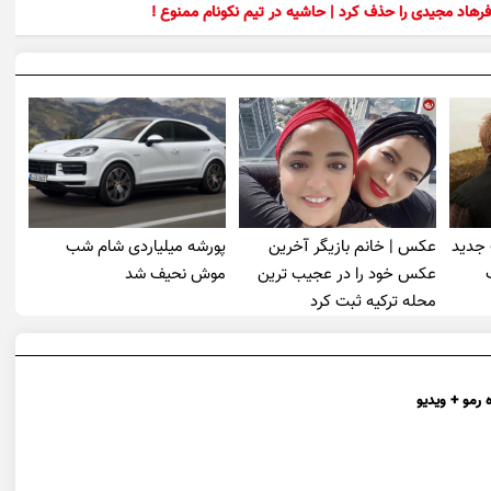
رهاد مجیدی را حذف کرد | حاشیه در تیم نکونام ممنوع !
 جدید
عکس | خانم بازیگر آخرین
پورشه میلیاردی شام شب
عکس خود را در عجیب ترین
موش‌ نحیف شد
محله ترکیه ثبت کرد
 رمو + ویدیو