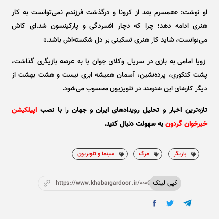
او نوشت: «همسرم بعد از کرونا و درگذشت فرزندم نمی‌توانست به کار
هنری ادامه دهد؛ چرا که دچار افسردگی و پارکینسون شد.‌ای کاش
می‌توانست، شاید کار هنری تسکینی بر دل شکسته‌اش باشد.»
زویا امامی به بازی در سریال وکلای جوان پا به عرصه بازیگری گذاشت،
پشت کنکوری، پرده‌نشین، آسمان همیشه ابری نیست و هشت بهشت از
دیگر کار‌های این هنرمند در تلویزیون محسوب می‌شود.
تازه‌ترین اخبار و تحلیل‌ رویدادهای ایران و جهان را با نصب
اپیلکیشن
خبرخوان گردون
به سهولت دنبال کنید.
بازیگر
مرگ
سینما و تلویزیون
کپی لینک
https://www.khabargardoon.ir/000Oc2