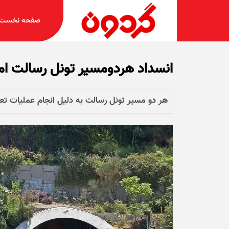
صفحه نخست
انسداد هردو‌مسیر تونل رسالت امشب؛ از سا
هر دو مسیر تونل رسالت به دلیل انجام عملیات ت