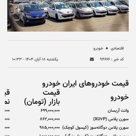
اقتصادی
خودرو
کد خبر : ۹۴۶۶۶
يکشنبه ۱۸ آبان ۱۴۰۴ - ۱۰:۳۳
قیمت خودروهای ایران خودرو
قیمت
قیم
خودرو
بازار (تومان)
نمای
وانت آریسان
699,000,000
00,000
سورن پلاس (XU7P)
862,000,000
00,000
سورن پلاس دوگانه‌سوز (کپسول کوچک)
985,000,000
00,000