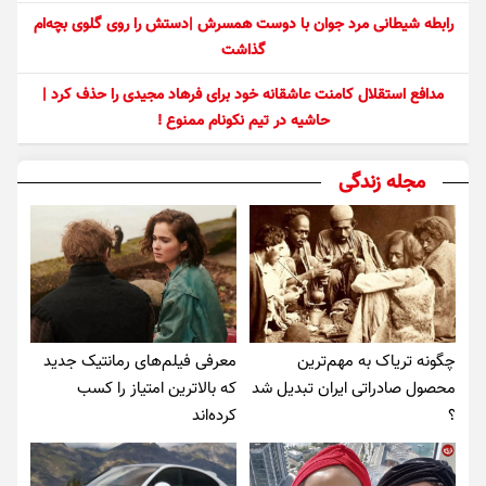
رابطه شیطانی مرد جوان با دوست همسرش |دستش را روی گلوی بچه‌ام
گذاشت
مدافع استقلال کامنت عاشقانه خود برای فرهاد مجیدی را حذف کرد |
حاشیه در تیم نکونام ممنوع !
مجله زندگی
چگونه تریاک به مهم‌ترین
معرفی فیلم‌های رمانتیک جدید
محصول صادراتی ایران تبدیل شد
که بالاترین امتیاز را کسب
؟
کرده‌اند