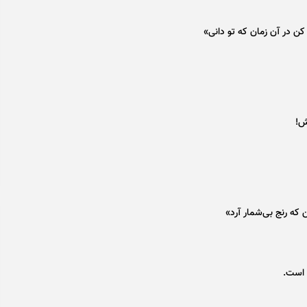
ن در آن زمان که تو دانی»
ش!
که رنج بی‌شمار آرد»
 است.