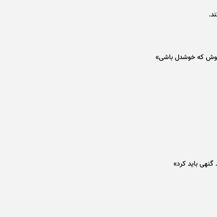
د.
 کوش که خوشدل باشی»
گنهی باید کرد»