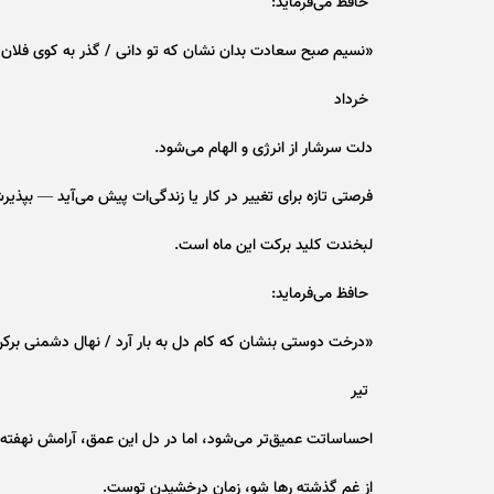
حافظ می‌فرماید:
«نسیم صبح سعادت بدان نشان که تو دانی / گذر به کوی فلان ک
خرداد
دلت سرشار از انرژی و الهام می‌شود.
فرصتی تازه برای تغییر در کار یا زندگی‌ات پیش می‌آید — بپذیر
لبخندت کلید برکت این ماه است.
حافظ می‌فرماید:
«درخت دوستی بنشان که کام دل به بار آرد / نهال دشمنی برکن 
تیر
احساساتت عمیق‌تر می‌شود، اما در دل این عمق، آرامش نهفته
از غم گذشته رها شو، زمان درخشیدن توست.