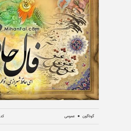
گوناگون
عمومی
کد خب