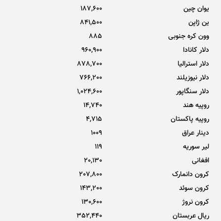
یوان چین
187,600
ین ژاپن
841,500
وون کره جنوبی
885
دلار کانادا
960,900
دلار استرالیا
878,700
دلار نیوزیلند
766,200
دلار سنگاپور
1,024,600
روپیه هند
14,740
روپیه پاکستان
4,715
دینار عراق
1009
لیر سوریه
119
افغانی
20,130
کرون دانمارک
207,800
کرون سوئد
143,200
کرون نروژ
130,600
ریال عربستان
352,440