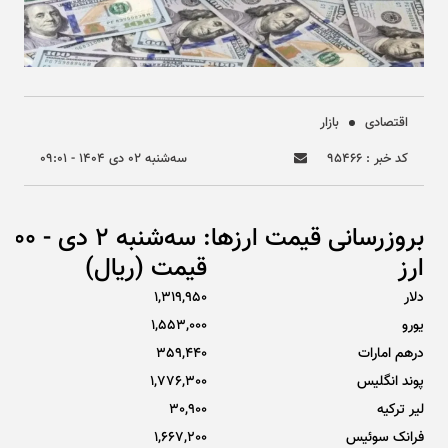
اقتصادی
بازار
کد خبر : ۹۵۴۶۶
سه‌شنبه ۰۲ دی ۱۴۰۴ - ۰۹:۰۱
بروزرسانی قیمت ارزها: سه‌شنبه 2 دی - 08:00
ارز
قیمت (ریال)
دلار
1,319,950
یورو
1,553,000
درهم امارات
359,440
پوند انگلیس
1,776,300
لیر ترکیه
30,900
فرانک سوئیس
1,667,200