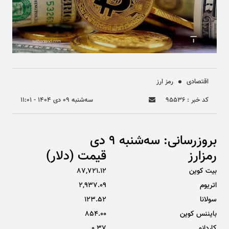
اقتصادی
رمز ارز
کد خبر : ۹۵۵۳۶
سه‌شنبه ۰۹ دی ۱۴۰۴ - ۱۱:۰۱
بروزرسانی: سه‌شنبه 9 دی
رمزارز
قیمت (دلار)
بیت کوین
87,721.12
اتریوم
2,937.09
سولانا
123.52
بایننس کوین
854.00
کاردانو
0.37