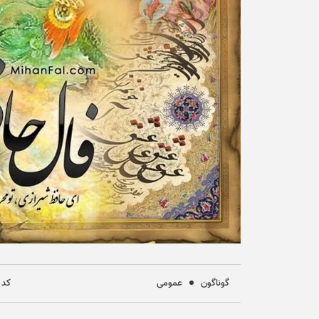
گوناگون
عمومی
کد خب