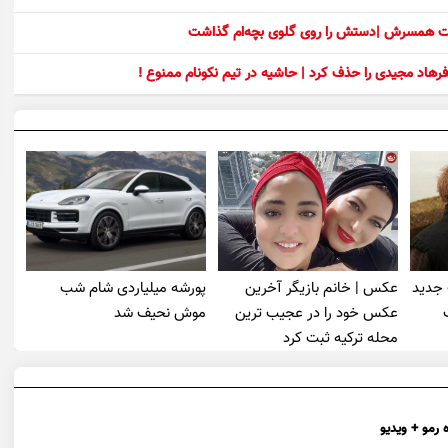
ست همسرش |دستش را روی گلوی بچه‌ام گذاشت
رهاد مجیدی را حذف کرد | حاشیه در تیم نکونام ممنوع !
 جدید
عکس | خانم بازیگر آخرین
پورشه میلیاردی شام شب
عکس خود را در عجیب ترین
موش‌ نحیف شد
محله ترکیه ثبت کرد
 رمو + ویدیو