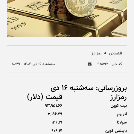
اقتصادی
رمز ارز
کد خبر : ۹۵۵۹۲
سه‌شنبه ۱۶ دی ۱۴۰۴ - ۱۰:۳۱
بروزرسانی: سه‌شنبه 16 دی
رمزارز
قیمت (دلار)
بیت کوین
93,951.66
اتریوم
3,196.69
سولانا
136.19
بایننس کوین
906.41