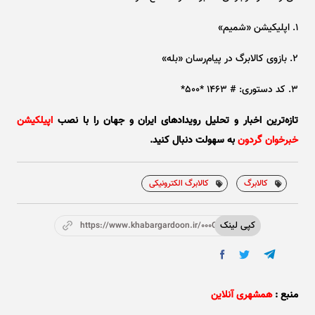
۱. اپلیکیشن «شمیم»
۲. بازوی کالابرگ در پیام‌رسان «بله»
۳. کد دستوری: # ۱۴۶۳ *۵۰۰*
تازه‌ترین اخبار و تحلیل‌ رویدادهای ایران و جهان را با نصب
اپیلکیشن
خبرخوان گردون
به سهولت دنبال کنید.
کالابرگ
کالابرگ الکترونیکی
کپی لینک
https://www.khabargardoon.ir/000OsC
منبع :
همشهری آنلاین