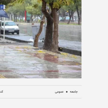
جامعه
عمومی
کد خب