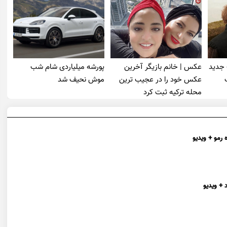
 جدید
عکس | خانم بازیگر آخرین
پورشه میلیاردی شام شب
عکس خود را در عجیب ترین
موش‌ نحیف شد
محله ترکیه ثبت کرد
 رمو + ویدیو
 + ویدیو