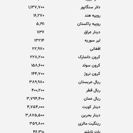
دلار سنگاپور
1,137,700
روپیه هند
16,270
روپیه پاکستان
5,191
دینار عراق
1136
لیر سوریه
13214
افغانی
22,970
کرون دانمارک
228,200
کرون سوئد
158,600
کرون نروژ
144,700
ریال عربستان
389,980
ریال قطر
400,200
ریال عمان
3,794,400
دینار کویت
4,754,000
دینار بحرین
3,875,500
رینگیت مالزی
359,800
بات تایلند
46,310