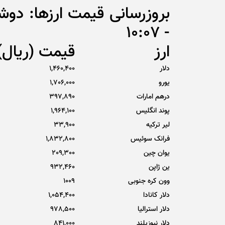
- 10:07
ارز
قیمت (ریال)
دلار
1,460,400
یورو
1,706,000
درهم امارات
397,890
پوند انگلیس
1,964,100
لیر ترکیه
33,900
فرانک سوئیس
1,832,800
یوان چین
209,300
ین ژاپن
932,460
وون کره جنوبی
1009
دلار کانادا
1,054,400
دلار استرالیا
978,500
دلار نیوزیلند
841,000