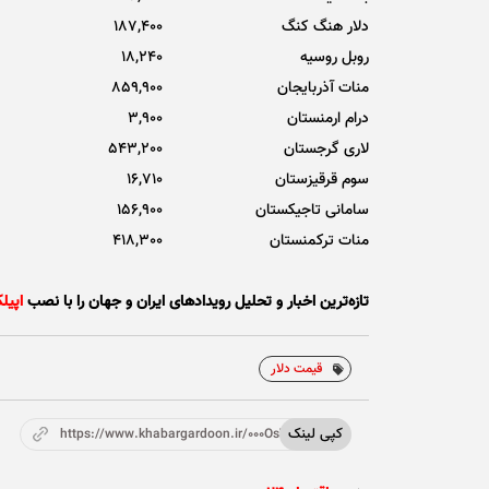
دلار هنگ کنگ
187,400
روبل روسیه
18,240
منات آذربایجان
859,900
درام ارمنستان
3,900
لاری گرجستان
543,200
سوم قرقیزستان
16,710
سامانی تاجیکستان
156,900
منات ترکمنستان
418,300
تازه‌ترین اخبار و تحلیل‌ رویدادهای ایران و جهان را با نصب
اپیل
قیمت دلار
کپی لینک
https://www.khabargardoon.ir/000OsV