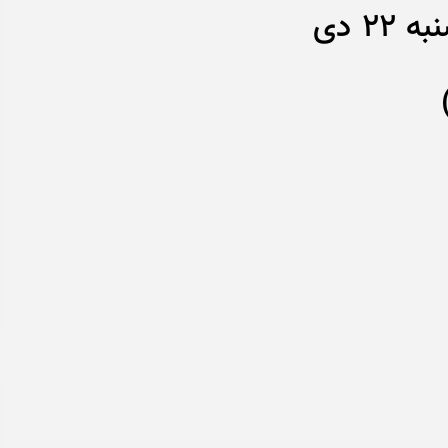
بروزرسانی قیمت ارزها: دوشنبه 22 دی