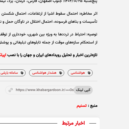
پنج‌شنبه ۱۴۰۴/۱۰/۲۵: جنوب اصفهان، فارس، کرمان، یزد، نیمه شمالی سیستان و بلوچستان، خراسان جنوبی.
اثر مخاطره: احتمال سقوط اشیا از ارتفاعات، احتمال شکستن
تأسیسات و بنا‌های فرسوده، احتمال اختلال در ناوگان حمل و
توصیه: احتیاط در تردد‌ها به ویژه بین شهری، خودداری از توق
از استحکام سازه‌های موقت از جمله تابلو‌های تبلیغاتی و پوش
تازه‌ترین اخبار و تحلیل‌ رویدادهای ایران و جهان را با نصب
اپیل
هواشناسی
هشدار هواشناسی
سامانه بارشی
کپی لینک
https://www.khabargardoon.ir/000OsY
منبع :
تسنیم
اخبار مرتبط