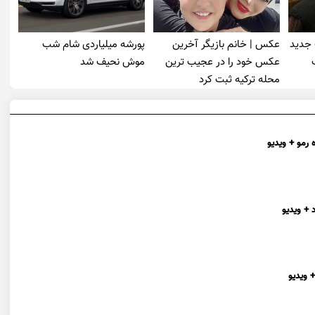
 جدید
عکس | خانم بازیگر آخرین
پورشه میلیاردی شام شب
عکس خود را در عجیب ترین
موش‌ نحیف شد
محله ترکیه ثبت کرد
 رمو + ویدیو
 + ویدیو