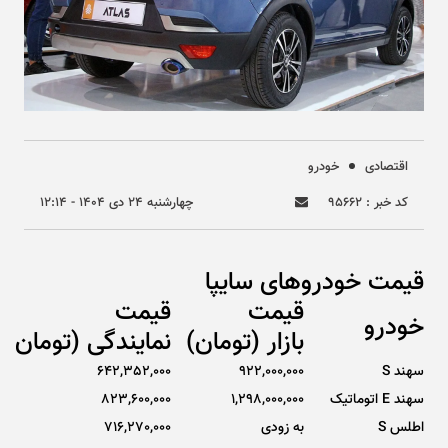
اقتصادی
خودرو
کد خبر : ۹۵۶۶۲
چهارشنبه ۲۴ دی ۱۴۰۴ - ۱۲:۱۴
قیمت خودروهای سایپا
قیمت
قیمت
خودرو
بازار (تومان)
نمایندگی (تومان)
سهند S
922,000,000
642,352,000
سهند E اتوماتیک
1,298,000,000
823,600,000
اطلس S
به زودی
716,270,000