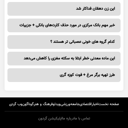
این زن دهقان فداکار شد
خبر مهم بانک مرکزی در مورد حذف کارت‌های بانکی + جزییات
کدام گروه های خونی عصبانی تر هستند ؟
این ماده معدنی خطر ابتلا به سکته مغزی را کاهش می‌دهد
طرز تهیه برگر مرغ + فوت کوزه گری
صفحه نخست
اخبار
اقتصادی
جامعه
ورزشی
ویدئو
فرهنگ و هنر
گوناگون
وب گردی
تماس با ما
درباره ما
اپلیکیشن گردون