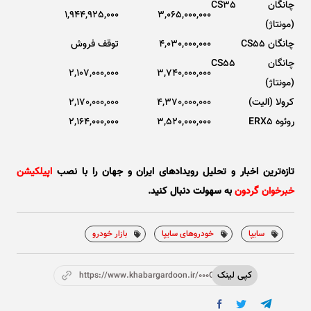
چانگان CS35
1,944,925,000
3,065,000,000
(مونتاژ)
چانگان CS55
4,030,000,000
توقف فروش
چانگان CS55
2,107,000,000
3,740,000,000
(مونتاژ)
کرولا (الیت)
4,370,000,000
2,170,000,000
روئوه ERX5
3,520,000,000
2,164,000,000
تازه‌ترین اخبار و تحلیل‌ رویدادهای ایران و جهان را با نصب
اپیلکیشن
خبرخوان گردون
به سهولت دنبال کنید.
سایپا
خودروهای سایپا
بازار خودرو
کپی لینک
https://www.khabargardoon.ir/000Osw