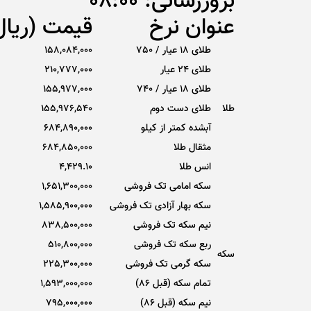
بروزرسانی: 08:00
عنوان نرخ
قیمت (ریال
طلای 18 عیار / 750
158,084,000
طلای ۲۴ عیار
210,777,000
طلای 18 عیار / 740
155,977,000
طلا
طلای دست دوم
155,976,540
آبشده کمتر از کیلو
684,890,000
مثقال طلا
684,850,000
انس طلا
4,429.10
سکه امامی تک فروشی
1,651,300,000
سکه بهار آزادی تک فروشی
1,585,900,000
نیم سکه تک فروشی
838,500,000
ربع سکه تک فروشی
510,800,000
سکه
سکه گرمی تک فروشی
225,300,000
تمام سکه (قبل 86)
1,593,000,000
نیم سکه (قبل 86)
795,000,000