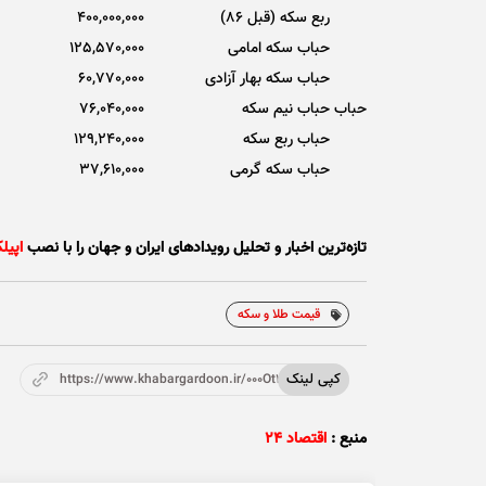
ربع سکه (قبل 86)
400,000,000
حباب سکه امامی
125,570,000
حباب سکه بهار آزادی
60,770,000
حباب
حباب نیم سکه
76,040,000
حباب ربع سکه
129,240,000
حباب سکه گرمی
37,610,000
تازه‌ترین اخبار و تحلیل‌ رویدادهای ایران و جهان را با نصب
اپیل
قیمت طلا و سکه
کپی لینک
https://www.khabargardoon.ir/000Ot2
منبع :
اقتصاد ۲۴