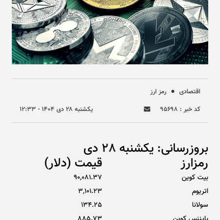
اقتصادی
رمز ارز
کد خبر : ۹۵۶۹۸
يکشنبه ۲۸ دی ۱۴۰۴ - ۱۲:۳۳
بروزرسانی: یکشنبه 28 دی
رمزارز
قیمت (دلار)
بیت کوین
90,081.37
اتریوم
3,101.23
سولانا
134.25
بایننس کوین
885.73