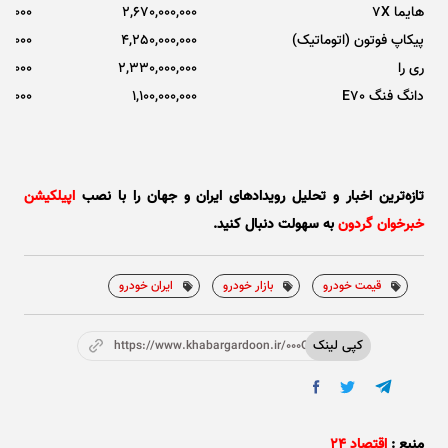
هایما 7X
2,670,000,000
00,000
پیکاپ فوتون (اتوماتیک)
4,250,000,000
00,000
ری را
2,330,000,000
00,000
دانگ فنگ E70
1,100,000,000
400,000
تازه‌ترین اخبار و تحلیل‌ رویدادهای ایران و جهان را با نصب
اپیلکیشن
خبرخوان گردون
به سهولت دنبال کنید.
قیمت خودرو
بازار خودرو
ایران خودرو
کپی لینک
https://www.khabargardoon.ir/000Oti
منبع :
اقتصاد ۲۴