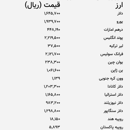
ارز
قیمت (ریال)
دلار
1,645,700
یورو
1,939,700
درهم امارات
448,190
پوند انگلیس
2,219,500
لیر ترکیه
37,500
فرانک سوئیس
2,121,700
یوان چین
238,300
ین ژاپن
1,061,600
وون کره جنوبی
1,139
دلار کانادا
1,203,300
دلار استرالیا
1,165,800
دلار نیوزیلند
983,200
دلار سنگاپور
1,298,800
روپیه هند
18,150
روپیه پاکستان
5,893