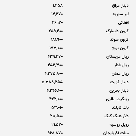
دینار عراق
1,258
لیر سوریه
14,270
افغانی
26,120
کرون دانمارک
259,400
کرون سوئد
181,900
کرون نروژ
173,000
ریال عربستان
439,270
ریال قطر
452,300
ریال عمان
4,275,800
دینار کویت
5,388,255
دینار بحرین
4,366,100
رینگیت مالزی
422,000
بات تایلند
53,010
دلار هنگ کنگ
210,500
روبل روسیه
21,520
منات آذربایجان
968,870