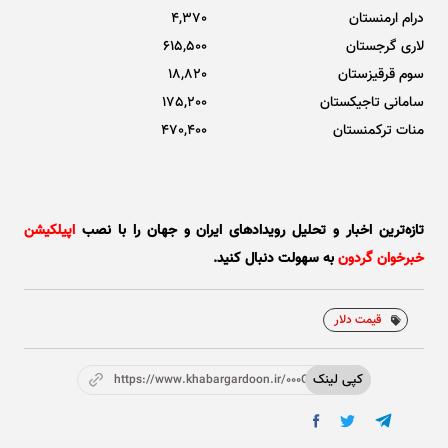
درام ارمنستان
4,370
لاری گرجستان
615,500
سوم قرقیزستان
18,820
سامانی تاجیکستان
175,200
منات ترکمنستان
470,400
تازه‌ترین اخبار و تحلیل‌ رویدادهای ایران و جهان را با نصب
اپیلکیشن
خبرخوان گردون
به سهولت دنبال کنید.
قیمت دلار
کپی لینک
https://www.khabargardoon.ir/000OyL