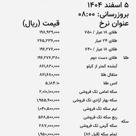
5 اسفند 1404
بروزرسانی: 08:00
عنوان نرخ
قیمت (ریال)
طلای 18 عیار / 750
198,929,000
طلای ۲۴ عیار
265,236,000
طلای 18 عیار / 740
196,276,000
طلا
طلای دست دوم
196,276,380
آبشده کمتر از کیلو
861,820,000
مثقال طلا
861,680,000
انس طلا
5,184.10
سکه امامی تک فروشی
2,010,100,000
سکه بهار آزادی تک فروشی
1,955,900,000
نیم سکه تک فروشی
1,040,500,000
ربع سکه تک فروشی
568,500,000
سکه
سکه گرمی تک فروشی
287,000,000
تمام سکه (قبل 86)
1,950,000,000