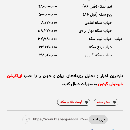
نیم سکه (قبل 86)
980,000,000
ربع سکه (قبل 86)
500,000,000
حباب سکه امامی
8,070,000
حباب سکه بهار آزادی
58,270,000
حباب
حباب نیم سکه
32,780,000
حباب ربع سکه
63,620,000
حباب سکه گرمی
38,140,000
تازه‌ترین اخبار و تحلیل‌ رویدادهای ایران و جهان را با نصب
اپیلکیشن
خبرخوان گردون
به سهولت دنبال کنید.
طلا و سکه
قیمت طلا و سکه
کپی لینک
https://www.khabargardoon.ir/000OyW