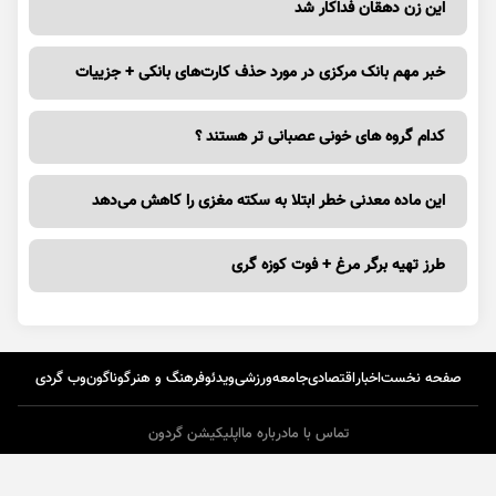
این زن دهقان فداکار شد
خبر مهم بانک مرکزی در مورد حذف کارت‌های بانکی + جزییات
کدام گروه های خونی عصبانی تر هستند ؟
این ماده معدنی خطر ابتلا به سکته مغزی را کاهش می‌دهد
طرز تهیه برگر مرغ + فوت کوزه گری
صفحه نخست
اخبار
اقتصادی
جامعه
ورزشی
ویدئو
فرهنگ و هنر
گوناگون
وب گردی
تماس با ما
درباره ما
اپلیکیشن گردون