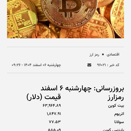
اقتصادی
رمز ارز
کد خبر : ۹۶۰۲۱
چهارشنبه ۰۶ اسفند ۱۴۰۴ - ۰۹:۲۶
بروزرسانی: چهارشنبه 6 اسفند
رمزارز
قیمت (دلار)
بیت کوین
63,964.89
اتریوم
1,847.91
سولانا
77.53
بایننس کوین
585.09