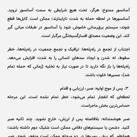
آسانسور ممنوع: هرگز، تحت هیچ شرایطی به سمت آسانسور نروید.
آسانسور‌ها در لحظه حمله به شدت ناپایدارند؛ ممکن است کابل‌ها قطع
شوند، سیستم برق‌رسانی خاموش شود یا آسانسور در طبقات میانی گیر
کند. این وضعیت مصداق افسارگسیختگی مرگبار است.
اجتناب از تجمع در راه‌پله‌ها: ترافیک و تجمع جمعیت در راه‌پله‌ها، خطر
سقوط، له شدن و ایجاد سد‌های انسانی را به شدت افزایش می‌دهد.
راه‌پله‌ها را باز نگه دارید تا در صورت نیاز به تخلیه (زمانی که حمله تمام
شد)، مسیر‌ها خلوت باشند.
۳. پس از موج اولیه: صبر، ارزیابی و اقدام
لحظه‌ای که انفجار تمام می‌شود، خطر تمام نشده است. این مرحله
حساس‌ترین بخش ماجراست.
صبر هوشمندانه: بلافاصله پس از لرزش، خارج نشوید. چند ثانیه صبر
کنید. دشمن یا سیستم‌های دفاعی ممکن است شلیک دوم داشته باشند؛
همانطور که برخی بمب‌ها در دو مرحله ممکن است منفجر شوند. صبر