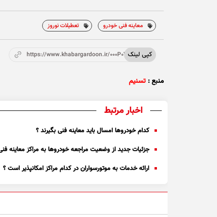
معاینه فنی خودرو‌
تعطیلات نوروز
کپی لینک
https://www.khabargardoon.ir/000P0V
منبع :
تسنیم
اخبار مرتبط
کدام خودروها امسال باید معاینه فنی بگیرند ؟
جزئیات جدید از وضعیت مراجعه خودرو‌ها به مراکز معاینه فنی
ارائه خدمات به موتورسواران در کدام مراکز امکانپذیر است ؟