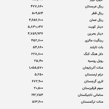
ریال عربستان
477,860
ریال قطر
509,514
ریال عمان
4,656,700
دینار کویت
5,830,047
دینار بحرین
4,759,936
رینگیت مالزی
452,800
بات تایلند
54,860
دلار هنگ کنگ
228,800
روبل روسیه
25,190
منات آذربایجان
1,055,570
درام ارمنستان
5,250
لاری گرجستان
672,900
سوم قرقیزستان
20,500
سامانی تاجیکستان
192,754
منات ترکمنستان
513,600