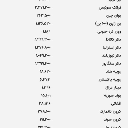
فرانک سوئیس
2,271,200
یوان چین
263,500
ین ژاپن (100 ین)
1,126,520
وون کره جنوبی
1,189
دلار کانادا
1,299,300
دلار استرالیا
1,276,800
دلار نیوزیلند
1,049,200
دلار سنگاپور
1,399,400
روپیه هند
18,620
روپیه پاکستان
6,473
دینار عراق
1,396
پوند سوریه
15,601
افغانی
28,136
کرون دانمارک
278,100
کرون سوئد
191,200
کرون نروژ
194,300