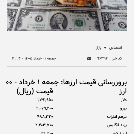
اقتصادی
بازار
کد خبر : ۹۶۳۹۴
جمعه ۰۱ خرداد ۱۴۰۵ - ۱۲:۲۴
بروزرسانی قیمت ارزها: جمعه 1 خرداد - 08:00
ارز
قیمت (ریال)
دلار
1,791,950
یورو
2,079,200
درهم امارات
488,320
پوند انگلیس
2,403,500
لیر ترکیه
39,300