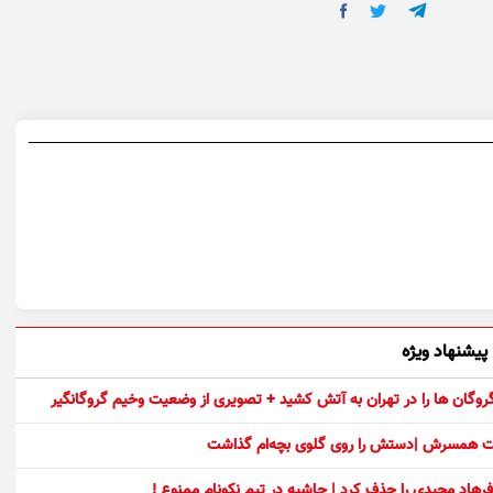
پیشنهاد ویژه
 گروگان ها را در تهران به آتش کشید + تصویری از وضعیت وخیم گروگانگیر
ست همسرش |دستش را روی گلوی بچه‌ام گذاشت
رهاد مجیدی را حذف کرد | حاشیه در تیم نکونام ممنوع !