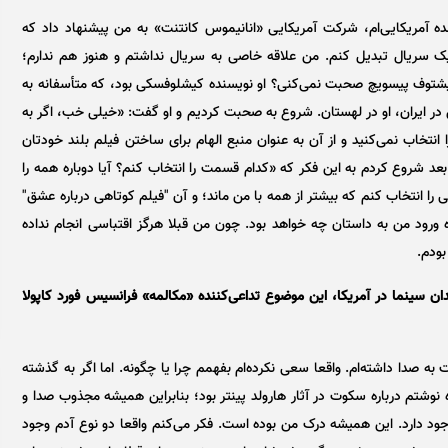
 آمریکایی‌ام، شرکت آمریکایی «انانیموس کانتنت» به من پیشنهاد داد که
وفسکی را، هر ۱۰ قسمت آن، به یک سریال تبدیل کنم. من علاقه خاصی به سریال نداشتم و هنوز هم ندارم؛
ا کریشتوف پیسویچ صحبت نمی‌کنی؟ او نویسنده کیشلوفسکی بود، که متأسفانه به
 در ایران، او در لهستان. شروع به صحبت کردیم و او گفت: «خیلی خب، اگر به
انتخاب نمی‌کنید و از آن به عنوان منبع الهام برای ساختن فیلم بلند خودتان
بعد شروع کردم به این فکر که «کدام قسمت را انتخاب کنم؟ آیا دوباره همه را
را انتخاب کنم که بیشتر از همه با من ماند؛ و آن "فیلم کوتاهی درباره عشق"
ه ورود من به داستان چه خواهد بود. چون من قبلا هرگز اقتباسی انجام نداده
بودم.
ان سینما در آمریکا، این موضوع تداعی‌کننده «مکالمه» فرانسیس فورد کاپولا
دا داشته‌ام. واقعا سعی نکرده‌ام بفهمم چرا یا چگونه. اما اگر به گذشته
ه نوشتم درباره سکوت در آثار هارولد پینتر بود؛ بنابراین همیشه مجذوب صدا و
وجود دارد. این همیشه درک من بوده است. فکر می‌کنم واقعا دو نوع آدم وجود