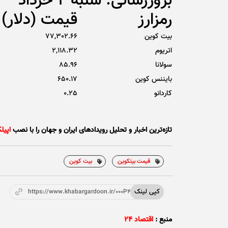
بروزرسانی: شنبه 2 خرداد
رمزارز
قیمت (دلار)
بیت کوین
77,302.66
اتریوم
2,118.32
سولانا
85.96
بایننس کوین
650.17
کاردانو
0.25
تازه‌ترین اخبار و تحلیل‌ رویدادهای ایران و جهان را با نصب
اپیل
قیمت بیتکوین
بیت کوین
کپی لینک
https://www.khabargardoon.ir/000P4s
منبع :
اقتصاد ۲۴