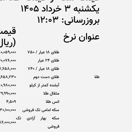
یکشنبه 3 خرداد 1405
بروزرسانی: 12:03
قیم
عنوان نرخ
(ریال
طلای 18 عیار / 750
80,059,000
طلای ۲۴ عیار
0,076,000
طلای 18 عیار / 740
7,658,000
طلا
طلای دست دوم
,658,230
آبشده کمتر از کیلو
0,980,000
مثقال طلا
9,990,000
انس طلا
4,509
سکه امامی تک فروشی
30,100,000
سکه بهار آزادی تک
86,000,000
فروشی