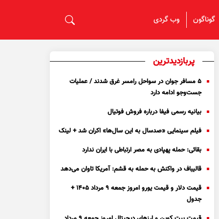
گوناگون
وب گردی
پربازدیدترین
۵ مسافر جوان در سواحل رامسر غرق شدند / عملیات
جست‌و‌جو ادامه دارد
بیانیه رسمی فیفا درباره فروش فوتیال
فیلم سینمایی «صدسال به این سال‌ها» اکران شد + لینک
بقائی: حمله پهپادی به مصر ارتباطی با ایران ندارد
قالیباف در واکنش به حمله به قشم: آمریکا تاوان می‌دهد
قیمت دلار و قیمت یورو امروز جمعه ۹ مرداد ۱۴۰۵ +
جدول
قیمت بیت کوین و ارز‌های دیجیتال امروز جمعه ۹ مرداد