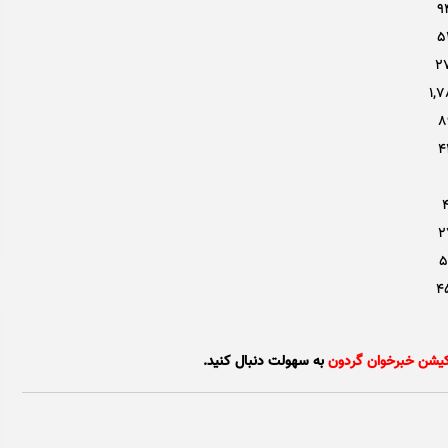
9
5
27
1,7
8
4
4
2
5
4
کیشن خبرخوان گردون
به سهولت دنبال کنید.