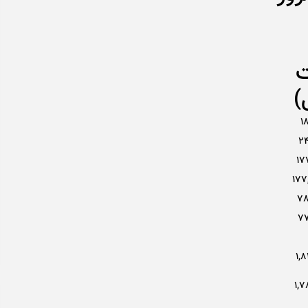
ت
)
1
24
17
177
78
77
1,8
1,7