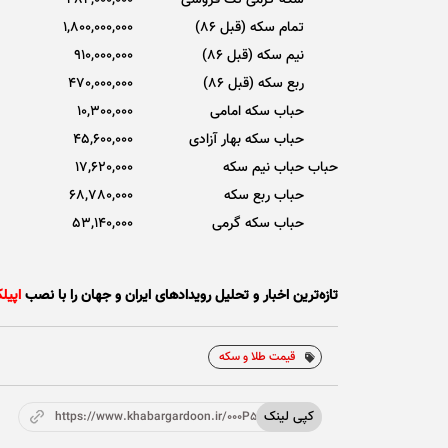
سکه گرمی تک فروشی
282,000,000
تمام سکه (قبل 86)
1,800,000,000
نیم سکه (قبل 86)
910,000,000
ربع سکه (قبل 86)
470,000,000
حباب سکه امامی
10,300,000
حباب سکه بهار آزادی
45,600,000
حباب
حباب نیم سکه
17,620,000
حباب ربع سکه
68,780,000
حباب سکه گرمی
53,140,000
تازه‌ترین اخبار و تحلیل‌ رویدادهای ایران و جهان را با نصب
اپیل
قیمت طلا و سکه
کپی لینک
https://www.khabargardoon.ir/000P5k