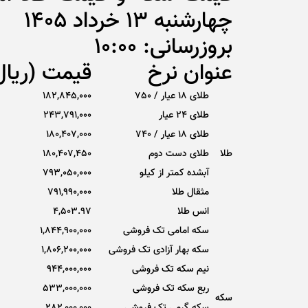
چهارشنبه 13 خرداد 1405
بروزرسانی: 10:00
عنوان نرخ
قیمت (ریال
طلای 18 عیار / 750
182,845,000
طلای ۲۴ عیار
243,791,000
طلای 18 عیار / 740
180,407,000
طلا
طلای دست دوم
180,407,450
آبشده کمتر از کیلو
793,050,000
مثقال طلا
791,990,000
انس طلا
4,503.97
سکه امامی تک فروشی
1,844,900,000
سکه بهار آزادی تک فروشی
1,806,200,000
نیم سکه تک فروشی
944,000,000
ربع سکه تک فروشی
533,000,000
سکه