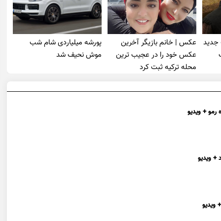
 جدید
عکس | خانم بازیگر آخرین
پورشه میلیاردی شام شب
عکس خود را در عجیب ترین
موش‌ نحیف شد
محله ترکیه ثبت کرد
 رمو + ویدیو
 + ویدیو