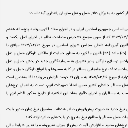
ر کشور به مدیرکل دفتر حمل و نقل سازمان راهداری آمده است:
اساسی جمهوری اسلامی ایران و در اجرای مفاد قانون برنامه پنج‌ساله هفتم
پیشرفت جمهوری اسلامی ایران، مصوبه جلسه علنی مورخ ۱۴۰۳/۰۳/۰۱ که از سوی مجمع تشخیص مصلحت نظام در اجرای اصل یکصد و
دوازدهم قانون اساسی جمهوری اسلامی ایران و ماده (۲۰۰) قانون آیین‌نامه داخلی مجلس شورای اسلامی در مورخ ۱۴۰۳/۰۴/۰۲ موافق با
مصلحت نظام تشخیص داده شد و همچنین وفق بند (۲) جزء (ث) ماده (۴۸) قانون مذکور، به منظور حمایت از مالکان ناوگان حمل و نقل
یرات و نوسازی ناوگان و نیز تشویق به سرمایه‌گذاری جدید در بخش حمل و نقل
مات متخذه، نرخ جابجایی مسافر در کلیه مسیر‌ها و با انواع ناوگان حمل و نقل
مسافری شامل اتوبوس، میدل‌باس، مینی‌بوس، ون و سواری کرایه از مورخ ۱۴۰۵/۰۳/۱۶ به میزان ۲۱ درصد افزایش می‌یابد؛ لذا مقتضی است
ل مسافر جاده‌ای کشور ضمن اتخاذ تمهیدات لازم، نسبت به اعمال نرخ‌های
 به مسافران و اجرای دقیق مفاد این ابلاغیه از تاریخ مذکور اقدام لازم را
ای نرخ جدید به صورت پیش‌فروش صادر شده‌اند، مشمول نرخ زمان صدور بلیت
 حمل مسافر را مطابق نرخ مندرج در بلیت‌های صادره ارائه کنند.
 نرخ‌های مصوب، افزایش قیمت بیش از میزان تعیین‌شده یا تغییر شرایط مالی