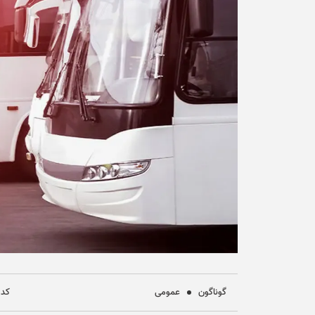
گوناگون
عمومی
کد خب