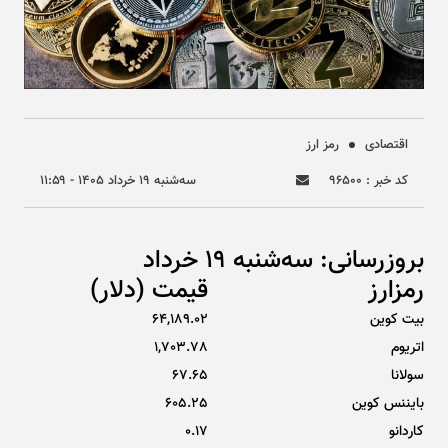
اقتصادی
رمز ارز
کد خبر : ۹۶۵۰۰
سه‌شنبه ۱۹ خرداد ۱۴۰۵ - ۱۱:۵۹
بروزرسانی: سه‌شنبه 19 خرداد
رمزارز
قیمت (دلار)
بیت کوین
64,189.02
اتریوم
1,703.78
سولانا
67.65
بایننس کوین
605.25
کاردانو
0.17