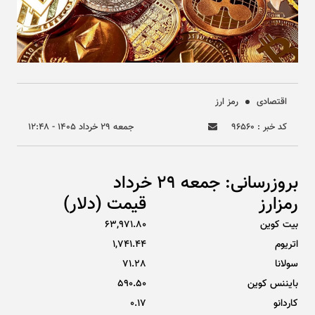
اقتصادی
رمز ارز
کد خبر : ۹۶۵۶۰
جمعه ۲۹ خرداد ۱۴۰۵ - ۱۲:۴۸
بروزرسانی: جمعه 29 خرداد
رمزارز
قیمت (دلار)
بیت کوین
63,971.80
اتریوم
1,741.44
سولانا
71.28
بایننس کوین
590.50
کاردانو
0.17