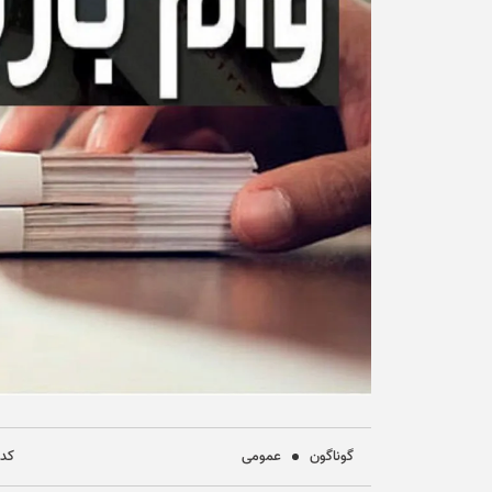
گوناگون
عمومی
کد خب