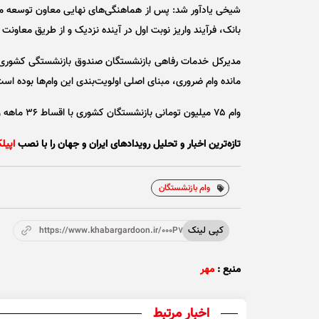
شیخی یادآور شد: پس از هماهنگی‌های نهایی معاون توسعه مدی
بانک، فرآیند واریز نوبت اول در آینده نزدیک و از طریق معاون
مدیرکل خدمات رفاهی بازنشستگان صندوق بازنشستگی کشوری تا
مانده وام ضروری، مبنای اصلی اولویت‌بندی این وام‌ها بوده است
وام ۷۵ میلیون تومانی بازنشستگان کشوری با اقساط ۳۶ ماهه و کارمزد سالانه ۴ درصد به واجدین شرایط پرداخت خواهد شد.
تازه‌ترین اخبار و تحلیل‌ رویدادهای ایران و جهان را با نصب
اپیل
وام بازنشستگان
کپی لینک
https://www.khabargardoon.ir/000P7f
منبع :
مهر
اخبار مرتبط